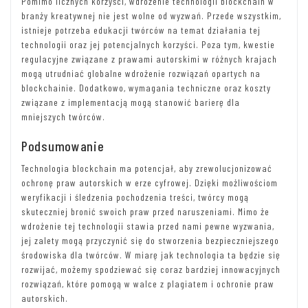
Pomimo licznych korzyści, wdrożenie technologii blockchain w
branży kreatywnej nie jest wolne od wyzwań. Przede wszystkim,
istnieje potrzeba edukacji twórców na temat działania tej
technologii oraz jej potencjalnych korzyści. Poza tym, kwestie
regulacyjne związane z prawami autorskimi w różnych krajach
mogą utrudniać globalne wdrożenie rozwiązań opartych na
blockchainie. Dodatkowo, wymagania techniczne oraz koszty
związane z implementacją mogą stanowić barierę dla
mniejszych twórców.
Podsumowanie
Technologia blockchain ma potencjał, aby zrewolucjonizować
ochronę praw autorskich w erze cyfrowej. Dzięki możliwościom
weryfikacji i śledzenia pochodzenia treści, twórcy mogą
skuteczniej bronić swoich praw przed naruszeniami. Mimo że
wdrożenie tej technologii stawia przed nami pewne wyzwania,
jej zalety mogą przyczynić się do stworzenia bezpieczniejszego
środowiska dla twórców. W miarę jak technologia ta będzie się
rozwijać, możemy spodziewać się coraz bardziej innowacyjnych
rozwiązań, które pomogą w walce z plagiatem i ochronie praw
autorskich.