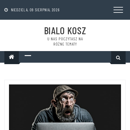
Skip
to
NIEDZIELA, 09 SIERPNIA, 2026
content
BIALO KOSZ
U NAS POCZYTASZ NA
RÓŻNE TEMATY