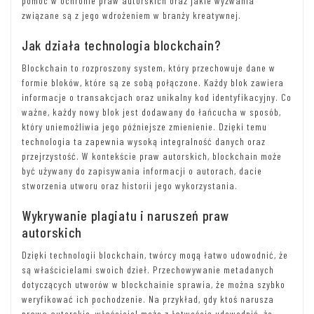
pomóc w ochronie praw autorskich oraz jakie wyzwania
związane są z jego wdrożeniem w branży kreatywnej.
Jak działa technologia blockchain?
Blockchain to rozproszony system, który przechowuje dane w
formie bloków, które są ze sobą połączone. Każdy blok zawiera
informacje o transakcjach oraz unikalny kod identyfikacyjny. Co
ważne, każdy nowy blok jest dodawany do łańcucha w sposób,
który uniemożliwia jego późniejsze zmienienie. Dzięki temu
technologia ta zapewnia wysoką integralność danych oraz
przejrzystość. W kontekście praw autorskich, blockchain może
być używany do zapisywania informacji o autorach, dacie
stworzenia utworu oraz historii jego wykorzystania.
Wykrywanie plagiatu i naruszeń praw
autorskich
Dzięki technologii blockchain, twórcy mogą łatwo udowodnić, że
są właścicielami swoich dzieł. Przechowywanie metadanych
dotyczących utworów w blockchainie sprawia, że można szybko
weryfikować ich pochodzenie. Na przykład, gdy ktoś narusza
prawa autorskie, właściciel może z łatwością udowodnić, że