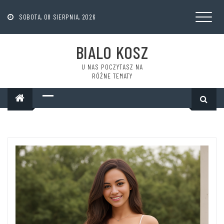
Skip
to
SOBOTA, 08 SIERPNIA, 2026
content
BIALO KOSZ
U NAS POCZYTASZ NA
RÓŻNE TEMATY