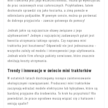
mini traktorka jest jego wszechstronność. Można go wykorzystać
do prac sezonowych oraz całorocznych. Przykładowo, latem
doskonale sprawdzi się jako kosiarka, a zimą pomoże w
odśnieżaniu podjazdów. W pewnym sensie, można go porównać
do dobrego przyjaciela – zawsze gotowego do pomocy!
Jednak jakie są najczęstsze obawy związane z jego
użytkowaniem? Jednym z najczęściej zadawanych pytań jest
kwestia utrzymania takiego sprzętu. Czy naprawa mini
traktorka jest kosztowna? Odpowiedź nie jest jednoznaczna –
wszystko zależy od modelu i intensywności jego użytkowania.
Jednak wiele firm oferuje pakiety serwisowe, które znacznie
obniżają koszty utrzymania.
Trendy i innowacje w świecie mini traktorków
W ostatnich latach dostrzegamy rosnące zainteresowanie
ekologicznymi rozwiązaniami. Producenci mini traktorków
zaczynają wdrażać modele elektryczne lub hybrydowe, które są
bardziej przyjazne dla środowiska. To krok ku przyszłości! Kto
powiedział, że prace ogrodowe muszą wiązać się z hałasem i
emisją spalin?