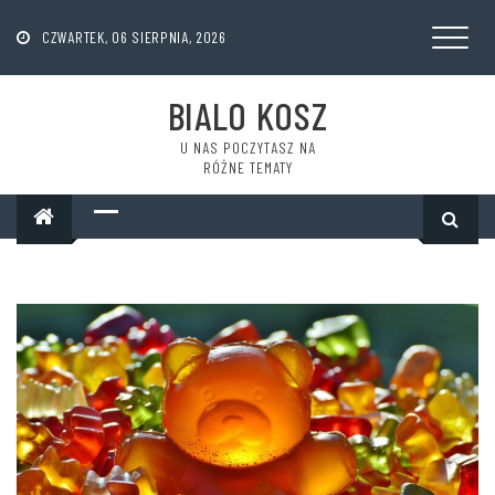
Skip
to
CZWARTEK, 06 SIERPNIA, 2026
content
BIALO KOSZ
U NAS POCZYTASZ NA
RÓŻNE TEMATY